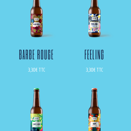
BARBE ROUGE
FEELING
3,30
€
TTC
3,30
€
TTC