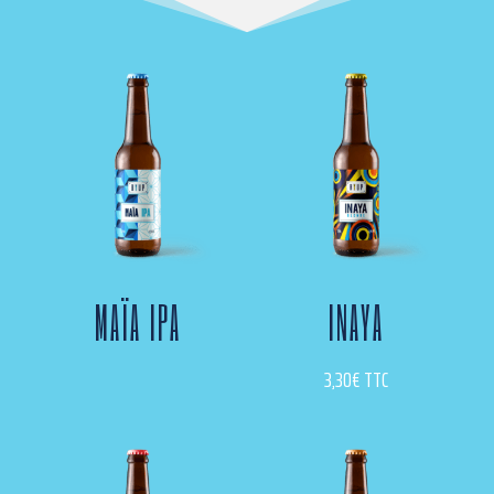
MAÏA IPA
INAYA
3,30
€
TTC